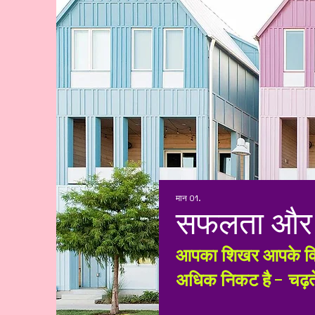
मान 01.
सफलता और
आपका शिखर आपके विच
अधिक निकट है - चढ़त