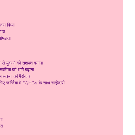
थ काम किया
ुभव
षज्ञता
म से युवाओं को सशक्त बनाना
उद्यमिता को आगे बढ़ाना
ागरूकता की पैरोकार
े लिए जॉर्जिया में FQHCs के साथ साझेदारी
ता
रत