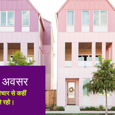
 अवसर
ार से कहीं
े रहो।