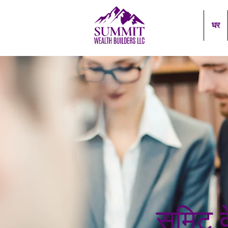
घर
समिट वे