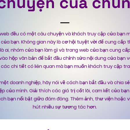
chuyện của chún
 web đều có một câu chuyện và khách truy cập của bạn
của bạn. Không gian này là cơ hội tuyệt vời để cung cấp t
 là ai, nhóm của bạn làm gì và trang web của bạn cung cấp
vào hộp văn bản để bắt đầu chỉnh sửa nội dung của bạn 
 các chi tiết có liên quan mà bạn muốn khách truy cập tra
 một doanh nghiệp, hãy nói về cách bạn bắt đầu và chia sẻ
p của mình. Giải thích các giá trị cốt lõi, cam kết của bạ
ch bạn nổi bật giữa đám đông. Thêm ảnh, thư viện hoặc v
hút nhiều sự tương tác hơn.