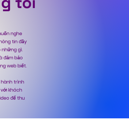
g tôi
 muốn nghe
hông tin đầy
 những gì.
và đảm bảo
ng web biết.
 hành trình
n với khách
ideo để thu