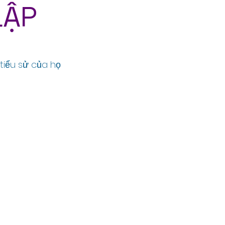
LẬP
tiểu sử của họ