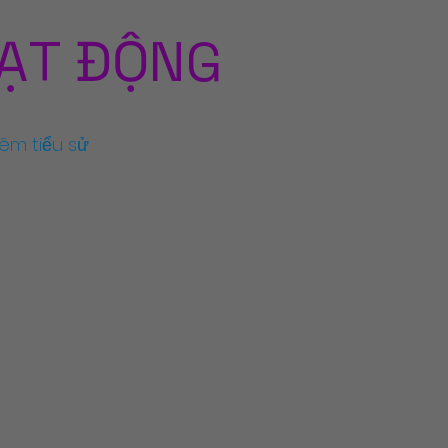
OẠT ĐỘNG
êm tiểu sử