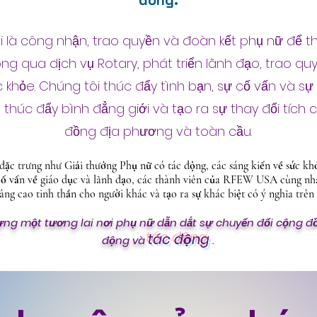
 là công nhận, trao quyền và đoàn kết phụ nữ để th
g qua dịch vụ Rotary, phát triển lãnh đạo, trao quy
c khỏe. Chúng tôi thúc đẩy tình bạn, sự cố vấn và s
thúc đẩy bình đẳng giới và tạo ra sự thay đổi tích 
đồng địa phương và toàn cầu.
ặc trưng như Giải thưởng Phụ nữ có tác động, các sáng kiến về sức khỏ
 cố vấn về giáo dục và lãnh đạo, các thành viên của RFEW USA cùng nh
ng cao tinh thần cho người khác và tạo ra sự khác biệt có ý nghĩa trên 
ng một tương lai nơi phụ nữ dẫn dắt sự chuyển đổi cộng đồ
tác động
động và
.