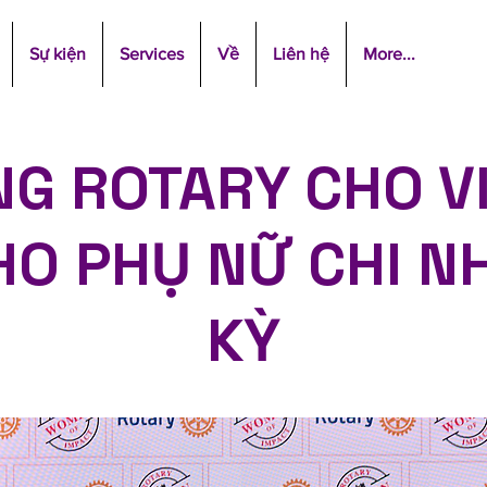
Sự kiện
Services
Về
Liên hệ
More...
G ROTARY CHO V
HO PHỤ NỮ CHI N
KỲ