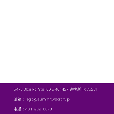
5473 Blair Rd Ste 100 #404427 达拉斯 TX 75231
邮箱：
sgp@summitwealth.vip
电话：404-909-0073