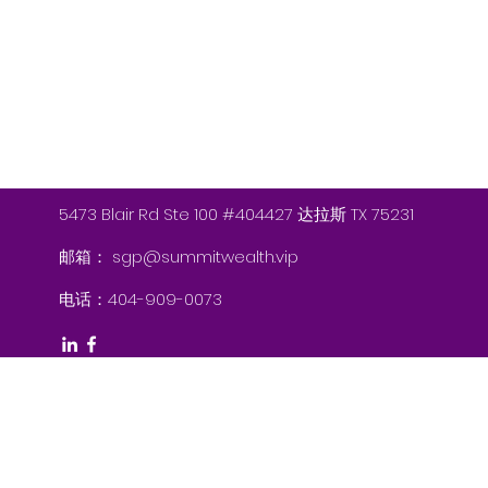
5473 Blair Rd Ste 100 #404427 达拉斯 TX 75231
邮箱：
sgp@summitwealth.vip
电话：404-909-0073